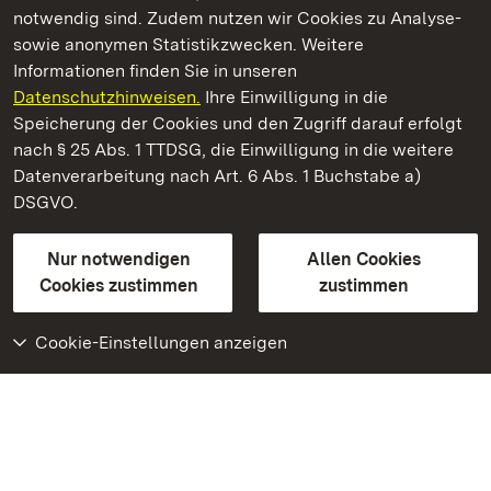
Kommen. Staunen. Genießen.
notwendig sind. Zudem nutzen wir Cookies zu Analyse-
sowie anonymen Statistikzwecken. Weitere
Informationen finden Sie in unseren
Datenschutzhinweisen.
Ihre Einwilligung in die
Speicherung der Cookies und den Zugriff darauf erfolgt
Fürstenhäusle Meersburg
nach § 25 Abs. 1 TTDSG, die Einwilligung in die weitere
Datenverarbeitung nach Art. 6 Abs. 1 Buchstabe a)
DSGVO.
Staatliche Schlösser und Gärten Baden-Württemberg
Kontakt
FAQ
Impressum
Datenschutz
Nur notwendigen
Allen Cookies
Gebärdensprache
Leichte Sprache
Cookies zustimmen
zustimmen
Erklärung zur Barrierefreiheit
BITV-konform (geprüfte Seiten)
Cookie-Einstellungen anzeigen
Weiteres
Portal
Monumente
Besuchen Sie uns auf
Facebook