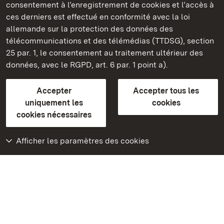
consentement à l’enregistrement de cookies et l’accès à
ces derniers est effectué en conformité avec la loi
Châteaux et jardins publics du Bade-Wurtemberg
allemande sur la protection des données des
télécommunications et des télémédias (TTDSG), section
FAQ et réponses
Mentions légales
Protection des données
25 par. 1, le consentement au traitement ultérieur des
Explications sur l’accessibilité
données, avec le RGPD, art. 6 par. 1 point a).
BITV-konform (geprüfte Seiten)
Accepter
Accepter tous les
plus loin
uniquement les
cookies
cookies nécessaires
Accueil
Monuments
Afficher les paramètres des cookies
Rendez-nous visite
sur Facebook
Rendez-nous visite
sur Instagram
Rendez-nous visite
sur YouTube
Découvrez nos
applications