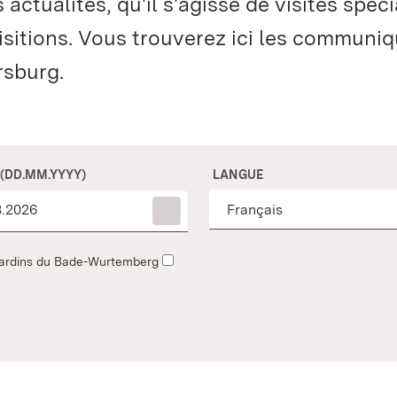
ctualités, qu'il s'agisse de visites spéci
isitions. Vous trouverez ici les communi
rsburg.
 (DD.MM.YYYY)
LANGUE
t jardins du Bade-Wurtemberg