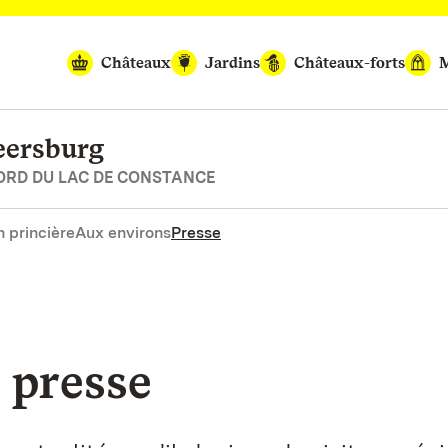
Châteaux
Jardins
Châteaux-forts
M
eersburg
BORD DU LAC DE CONSTANCE
n princière
Aux environs
Presse
 presse