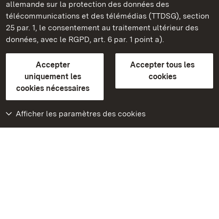
allemande sur la protection des données des
télécommunications et des télémédias (TTDSG), section
FAQ et réponses
Mentions légales
Protection des données
25 par. 1, le consentement au traitement ultérieur des
Explications sur l’accessibilité
données, avec le RGPD, art. 6 par. 1 point a).
BITV-konform (geprüfte Seiten)
Accepter
Accepter tous les
plus loin
uniquement les
cookies
cookies nécessaires
Accueil
Monuments
Afficher les paramètres des cookies
Rendez-nous visite
sur Facebook
Rendez-nous visite
sur Instagram
Rendez-nous visite
sur YouTube
Découvrez nos
applications
Google Play Store