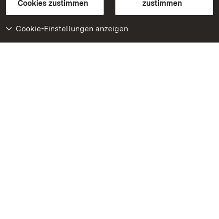
BITV-konform (geprüfte Seiten)
Cookies zustimmen
zustimmen
Cookie-Einstellungen anzeigen
Weiteres
Portal
Monumente
Besuchen Sie uns auf
Facebook
Besuchen Sie uns auf
Instagram
Besuchen Sie uns auf
Youtube
Lernen Sie unsere Apps
kennen
Google Play Store
App Store für iPhone