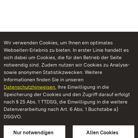
Wir verwenden Cookies, um Ihnen ein optimales
Webseiten-Erlebnis zu bieten. In erster Linie handelt es
Kommen. Staunen. Genießen.
sich dabei um Cookies, die für den Betrieb der Seite
notwendig sind. Zudem nutzen wir Cookies zu Analyse-
sowie anonymen Statistikzwecken. Weitere
Informationen finden Sie in unseren
Datenschutzhinweisen.
Ihre Einwilligung in die
Fürstenhäusle Meersburg
Speicherung der Cookies und den Zugriff darauf erfolgt
nach § 25 Abs. 1 TTDSG, die Einwilligung in die weitere
Staatliche Schlösser und Gärten Baden-Württemberg
Datenverarbeitung nach Art. 6 Abs. 1 Buchstabe a)
DSGVO.
Kontakt
FAQ
Impressum
Datenschutz
Gebärdensprache
Leichte Sprache
Erklärung zur Barrierefreiheit
Nur notwendigen
Allen Cookies