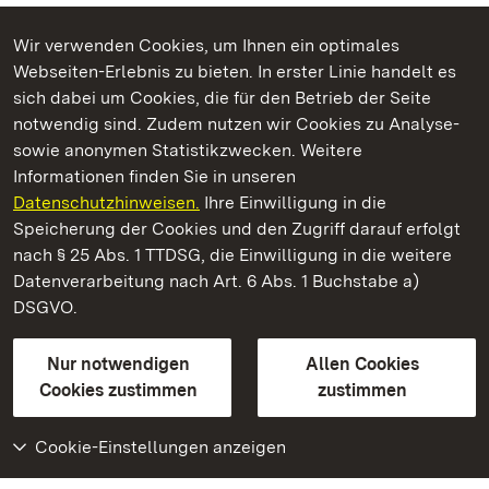
Wir verwenden Cookies, um Ihnen ein optimales
Webseiten-Erlebnis zu bieten. In erster Linie handelt es
Kommen. Staunen. Genießen.
sich dabei um Cookies, die für den Betrieb der Seite
notwendig sind. Zudem nutzen wir Cookies zu Analyse-
sowie anonymen Statistikzwecken. Weitere
Informationen finden Sie in unseren
Datenschutzhinweisen.
Ihre Einwilligung in die
Fürstenhäusle Meersburg
Speicherung der Cookies und den Zugriff darauf erfolgt
nach § 25 Abs. 1 TTDSG, die Einwilligung in die weitere
Staatliche Schlösser und Gärten Baden-Württemberg
Datenverarbeitung nach Art. 6 Abs. 1 Buchstabe a)
DSGVO.
Kontakt
FAQ
Impressum
Datenschutz
Gebärdensprache
Leichte Sprache
Erklärung zur Barrierefreiheit
Nur notwendigen
Allen Cookies
BITV-konform (geprüfte Seiten)
Cookies zustimmen
zustimmen
Cookie-Einstellungen anzeigen
Weiteres