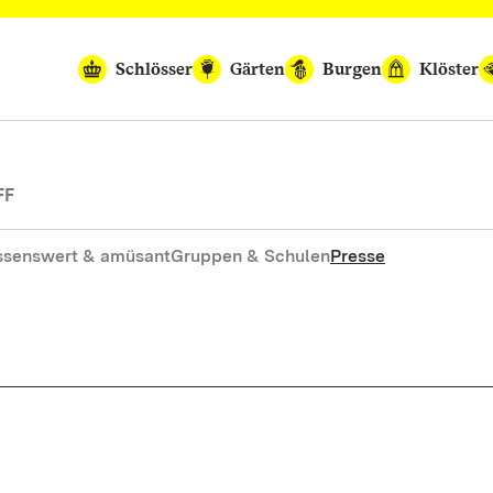
Schlösser
Gärten
Burgen
Klöster
FF
ssenswert & amüsant
Gruppen & Schulen
Presse