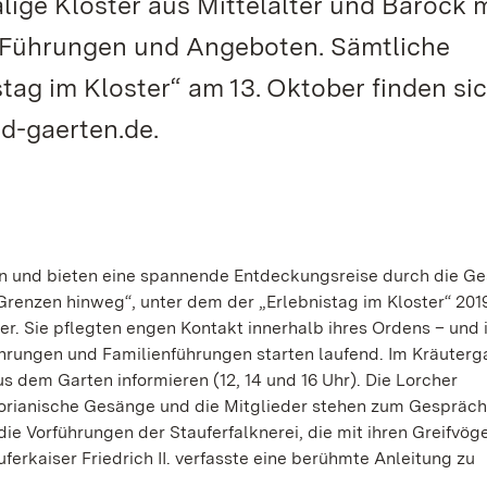
lige Klöster aus Mittelalter und Barock 
en Führungen und Angeboten. Sämtliche
tag im Kloster“ am 13. Oktober finden si
d-gaerten.de.
n und bieten eine spannende Entdeckungsreise durch die Ge
renzen hinweg“, unter dem der „Erlebnistag im Kloster“ 2019
r. Sie pflegten engen Kontakt innerhalb ihres Ordens – und 
rungen und Familienführungen starten laufend. Im Kräuterg
 dem Garten informieren (12, 14 und 16 Uhr). Die Lorcher
egorianische Gesänge und die Mitglieder stehen zum Gespräch
 die Vorführungen der Stauferfalknerei, die mit ihren Greifvög
uferkaiser Friedrich II. verfasste eine berühmte Anleitung zu