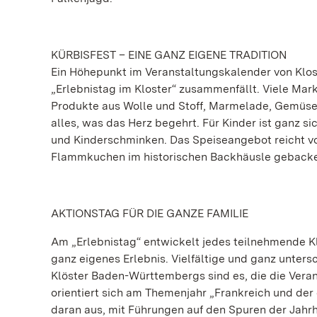
KÜRBISFEST
– EINE GANZ EIGENE TRADITION
Ein Höhepunkt im Veranstaltungskalender von Klost
„Erlebnistag im Kloster“ zusammenfällt. Viele Mar
Produkte aus Wolle und Stoff, Marmelade, Gemüs
alles, was das Herz begehrt. Für Kinder ist ganz 
und Kinderschminken. Das Speiseangebot reicht v
Flammkuchen im historischen Backhäusle gebacken
AKTIONSTAG FÜR DIE GANZE FAMILIE
Am „Erlebnistag“ entwickelt jedes teilnehmende Kl
ganz eigenes Erlebnis. Vielfältige und ganz unters
Klöster Baden-Württembergs sind es, die die Vera
orientiert sich am Themenjahr „Frankreich und der
daran aus, mit Führungen auf den Spuren der Jah