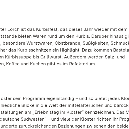
er Lorch ist das Kürbisfest, das dieses Jahr wieder mit dem
ktstände bieten Waren rund um den Kürbis. Darüber hinaus gi
e, besondere Wurstwaren, Obstbrände, Süßigkeiten, Schmuc
sicher das Kürbisschnitzen ein Highlight. Dazu kommen Baste
on Kürbissuppe bis Grillwurst. Außerdem werden Salz- und
, Kaffee und Kuchen gibt es im Refektorium.
oster sein Programm eigenständig – und so bietet jedes Klos
chiedliche Blicke in die Welt der mittelalterlichen und baroc
nstaltungen am „Erlebnistag im Kloster“ kennzeichnen. Das 
 deutsche Südwesten" – und viele der Klöster richten ihr Pr
rhunderte zurückreichenden Beziehungen zwischen den beid