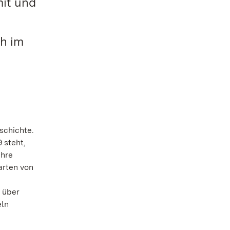
mit und
ch im
schichte.
 steht,
ihre
arten von
 über
eln