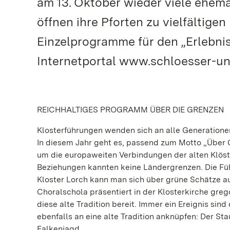
am 13. Oktober wieder viele ehema
öffnen ihre Pforten zu vielfältig
Einzelprogramme für den „Erlebnis
Internetportal www.schloesser-un
REICHHALTIGES PROGRAMM ÜBER DIE GRENZEN
Klosterführungen wenden sich an alle Generatione
In diesem Jahr geht es, passend zum Motto „Über G
um die europaweiten Verbindungen der alten Klöste
Beziehungen kannten keine Ländergrenzen. Die Füh
Kloster Lorch kann man sich über grüne Schätze aus
Choralschola präsentiert in der Klosterkirche gr
diese alte Tradition bereit. Immer ein Ereignis sind
ebenfalls an eine alte Tradition anknüpfen: Der Sta
Falkenjagd.