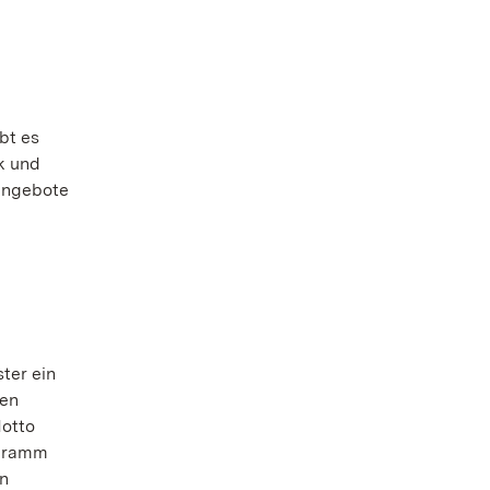
bt es
k und
langebote
ter ein
ken
Motto
ogramm
en