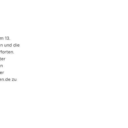
m 13.
n und die
forten.
ter
on
er
en.de zu