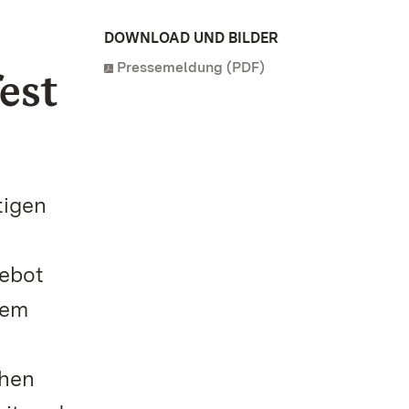
DOWNLOAD UND BILDER
Pressemeldung (PDF)
est
n
tigen
gebot
dem
chen