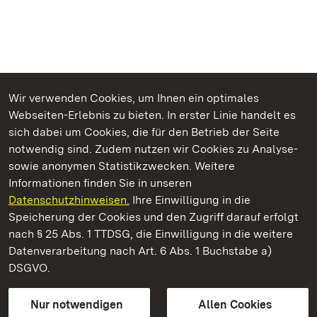
Wir verwenden Cookies, um Ihnen ein optimales
Webseiten-Erlebnis zu bieten. In erster Linie handelt es
Kommen. Staunen. Genießen.
sich dabei um Cookies, die für den Betrieb der Seite
notwendig sind. Zudem nutzen wir Cookies zu Analyse-
sowie anonymen Statistikzwecken. Weitere
Informationen finden Sie in unseren
Datenschutzhinweisen.
Ihre Einwilligung in die
Fürstenhäusle Meersburg
Speicherung der Cookies und den Zugriff darauf erfolgt
nach § 25 Abs. 1 TTDSG, die Einwilligung in die weitere
Staatliche Schlösser und Gärten Baden-Württemberg
Datenverarbeitung nach Art. 6 Abs. 1 Buchstabe a)
DSGVO.
Kontakt
FAQ
Impressum
Datenschutz
Gebärdensprache
Leichte Sprache
Erklärung zur Barrierefreiheit
Nur notwendigen
Allen Cookies