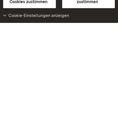
BITV-konform (geprüfte Seiten)
Cookies zustimmen
zustimmen
Cookie-Einstellungen anzeigen
Weiteres
Portal
Monumente
Besuchen Sie uns auf
Facebook
Besuchen Sie uns auf
Instagram
Besuchen Sie uns auf
Youtube
Lernen Sie unsere Apps
kennen
Google Play Store
App Store für iPhone