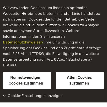
Wir verwenden Cookies, um Ihnen ein optimales
Webseiten-Erlebnis zu bieten. In erster Linie handelt es
Kommen. Staunen. Genießen.
sich dabei um Cookies, die für den Betrieb der Seite
notwendig sind. Zudem nutzen wir Cookies zu Analyse-
sowie anonymen Statistikzwecken. Weitere
Informationen finden Sie in unseren
Datenschutzhinweisen.
Ihre Einwilligung in die
Fürstenhäusle Meersburg
Speicherung der Cookies und den Zugriff darauf erfolgt
nach § 25 Abs. 1 TTDSG, die Einwilligung in die weitere
Staatliche Schlösser und Gärten Baden-Württemberg
Datenverarbeitung nach Art. 6 Abs. 1 Buchstabe a)
DSGVO.
Kontakt
FAQ
Impressum
Datenschutz
Gebärdensprache
Leichte Sprache
Erklärung zur Barrierefreiheit
Nur notwendigen
Allen Cookies
BITV-konform (geprüfte Seiten)
Cookies zustimmen
zustimmen
Cookie-Einstellungen anzeigen
Weiteres
Portal
Monumente