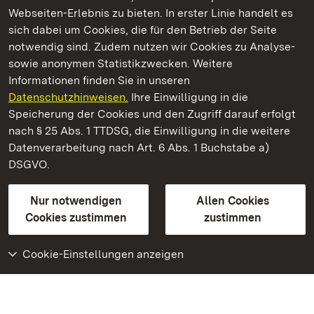
Webseiten-Erlebnis zu bieten. In erster Linie handelt es
Kommen. Staunen. Genießen.
sich dabei um Cookies, die für den Betrieb der Seite
notwendig sind. Zudem nutzen wir Cookies zu Analyse-
sowie anonymen Statistikzwecken. Weitere
Informationen finden Sie in unseren
Datenschutzhinweisen.
Ihre Einwilligung in die
Fürstenhäusle Meersburg
Speicherung der Cookies und den Zugriff darauf erfolgt
nach § 25 Abs. 1 TTDSG, die Einwilligung in die weitere
Staatliche Schlösser und Gärten Baden-Württemberg
Datenverarbeitung nach Art. 6 Abs. 1 Buchstabe a)
DSGVO.
Kontakt
FAQ
Impressum
Datenschutz
Gebärdensprache
Leichte Sprache
Erklärung zur Barrierefreiheit
Nur notwendigen
Allen Cookies
BITV-konform (geprüfte Seiten)
Cookies zustimmen
zustimmen
Cookie-Einstellungen anzeigen
Weiteres
Portal
Monumente
Besuchen Sie uns auf