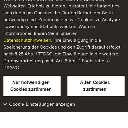
Webseiten-Erlebnis zu bieten. In erster Linie handelt es
Kommen. Staunen. Genießen.
sich dabei um Cookies, die für den Betrieb der Seite
notwendig sind. Zudem nutzen wir Cookies zu Analyse-
sowie anonymen Statistikzwecken. Weitere
Informationen finden Sie in unseren
Datenschutzhinweisen.
Ihre Einwilligung in die
Fürstenhäusle Meersburg
Speicherung der Cookies und den Zugriff darauf erfolgt
nach § 25 Abs. 1 TTDSG, die Einwilligung in die weitere
Staatliche Schlösser und Gärten Baden-Württemberg
Datenverarbeitung nach Art. 6 Abs. 1 Buchstabe a)
DSGVO.
Kontakt
FAQ
Impressum
Datenschutz
Gebärdensprache
Leichte Sprache
Erklärung zur Barrierefreiheit
Nur notwendigen
Allen Cookies
BITV-konform (geprüfte Seiten)
Cookies zustimmen
zustimmen
Cookie-Einstellungen anzeigen
Weiteres
Portal
Monumente
Besuchen Sie uns auf